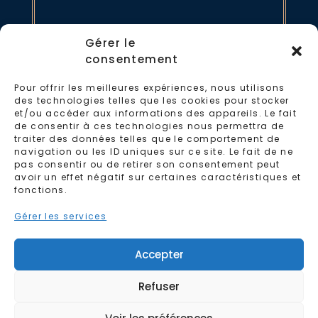
par mail
Gérer le
consentement
04 28 87 00 38
Pour offrir les meilleures expériences, nous utilisons
des technologies telles que les cookies pour stocker
et/ou accéder aux informations des appareils. Le fait
de consentir à ces technologies nous permettra de
traiter des données telles que le comportement de
navigation ou les ID uniques sur ce site. Le fait de ne
pas consentir ou de retirer son consentement peut
avoir un effet négatif sur certaines caractéristiques et
fonctions.
Gérer les services
Accepter
C.G.U
-
Politique de cookies
-
Politique de
Refuser
confidentialité
-
Mentions légales
-
Réalisation :
Ascomedia