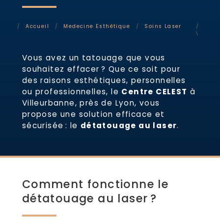
Accueil
Medecine Esthétique
Soins Laser
Déta
Villeur
Vous avez un tatouage que vous
souhaitez effacer ? Que ce soit pour
des raisons esthétiques, personnelles
ou professionnelles, le
Centre CELEST
à
Villeurbanne, près de Lyon, vous
propose une solution efficace et
sécurisée : le
détatouage au laser
.
Comment fonctionne le
détatouage au laser ?