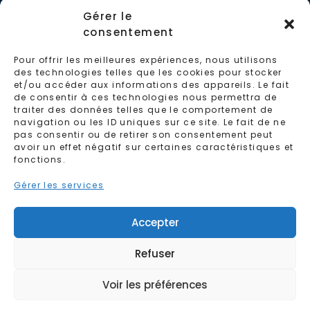
par mail
Gérer le
consentement
04 28 87 00 38
Pour offrir les meilleures expériences, nous utilisons
des technologies telles que les cookies pour stocker
et/ou accéder aux informations des appareils. Le fait
de consentir à ces technologies nous permettra de
traiter des données telles que le comportement de
navigation ou les ID uniques sur ce site. Le fait de ne
pas consentir ou de retirer son consentement peut
avoir un effet négatif sur certaines caractéristiques et
fonctions.
Gérer les services
Accepter
C.G.U
-
Politique de cookies
-
Politique de
Refuser
confidentialité
-
Mentions légales
-
Réalisation :
Ascomedia
Voir les préférences