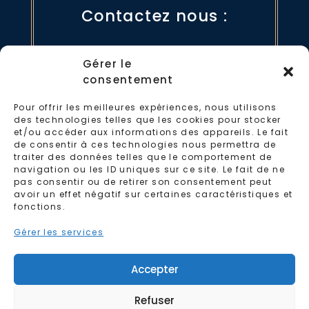
Contactez nous :
par mail
Gérer le
consentement
04 28 87 00 38
Pour offrir les meilleures expériences, nous utilisons
des technologies telles que les cookies pour stocker
et/ou accéder aux informations des appareils. Le fait
de consentir à ces technologies nous permettra de
traiter des données telles que le comportement de
navigation ou les ID uniques sur ce site. Le fait de ne
pas consentir ou de retirer son consentement peut
avoir un effet négatif sur certaines caractéristiques et
fonctions.
Gérer les services
Accepter
C.G.U
-
Politique de cookies
-
Politique de
Refuser